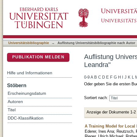
Auflistung Universitätsbibliographie nach Au
DSpace Repositorium (Manakin basiert)
Universitätsbibliographie
→
Auflistung Universitätsbibliographie nach Autor
Auflistung Univer
PUBLIKATION MELDEN
Leandra"
Hilfe und Informationen
0-9
A
B
C
D
E
F
G
H
I
J
K
L
Oder geben Sie die ersten Bu
Stöbern
Erscheinungsdatum
Sortiert nach:
Autoren
Titel
Anzeige der Dokumente 1-2
DDC-Klassifikation
A Training Model for Loca
Ederer, Ines Ana
;
Reutzsch, 
Rieger, Ulrich Michael
;
Rothe