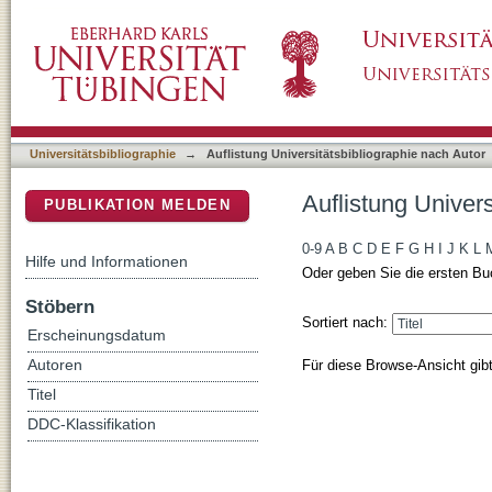
Auflistung Universitätsbibliographie nach Auto
DSpace Repositorium (Manakin basiert)
Universitätsbibliographie
→
Auflistung Universitätsbibliographie nach Autor
Auflistung Univers
PUBLIKATION MELDEN
0-9
A
B
C
D
E
F
G
H
I
J
K
L
Hilfe und Informationen
Oder geben Sie die ersten Bu
Stöbern
Sortiert nach:
Erscheinungsdatum
Für diese Browse-Ansicht gib
Autoren
Titel
DDC-Klassifikation