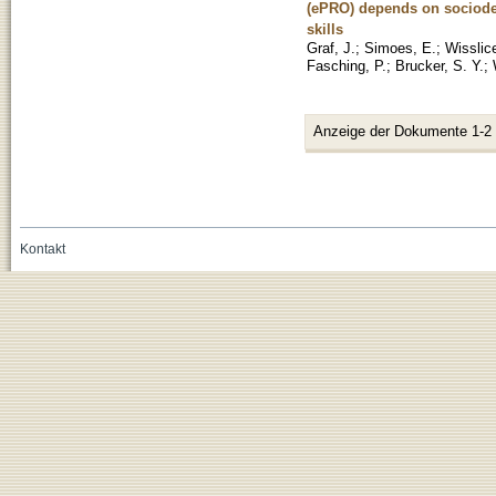
(ePRO) depends on sociodemo
skills
Graf, J.
;
Simoes, E.
;
Wisslic
Fasching, P.
;
Brucker, S. Y.
;
Anzeige der Dokumente 1-2
Kontakt