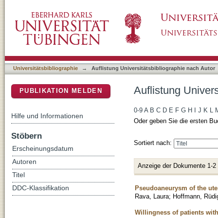
Auflistung Universitätsbibliographie nach Au
DSpace Repositorium (Manakin basiert)
Universitätsbibliographie
→
Auflistung Universitätsbibliographie nach Autor
Auflistung Univer
PUBLIKATION MELDEN
0-9
A
B
C
D
E
F
G
H
I
J
K
L
Hilfe und Informationen
Oder geben Sie die ersten Bu
Stöbern
Sortiert nach:
Erscheinungsdatum
Autoren
Anzeige der Dokumente 1-2
Titel
Pseudoaneurysm of the uteri
DDC-Klassifikation
Rava, Laura
;
Hoffmann, Rüdi
Willingness of patients wit