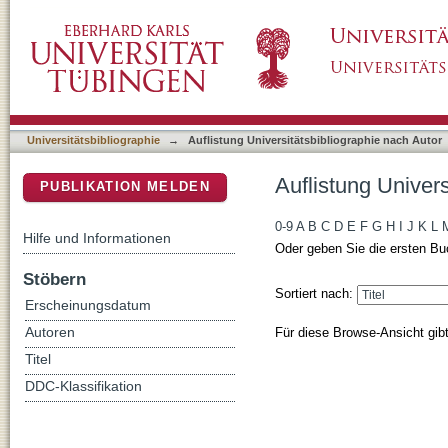
Auflistung Universitätsbibliographie nach Aut
DSpace Repositorium (Manakin basiert)
Universitätsbibliographie
→
Auflistung Universitätsbibliographie nach Autor
Auflistung Univers
PUBLIKATION MELDEN
0-9
A
B
C
D
E
F
G
H
I
J
K
L
Hilfe und Informationen
Oder geben Sie die ersten Bu
Stöbern
Sortiert nach:
Erscheinungsdatum
Für diese Browse-Ansicht gib
Autoren
Titel
DDC-Klassifikation