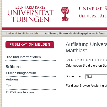
Auflistung Universitätsbibliographie nach Au
DSpace Repositorium (Manakin basiert)
Universitätsbibliographie
→
Auflistung Universitätsbibliographie nach Autor
Auflistung Univer
PUBLIKATION MELDEN
Matthias"
Hilfe und Informationen
0-9
A
B
C
D
E
F
G
H
I
J
K
L
Oder geben Sie die ersten Bu
Stöbern
Erscheinungsdatum
Sortiert nach:
Autoren
Für diese Browse-Ansicht gib
Titel
DDC-Klassifikation