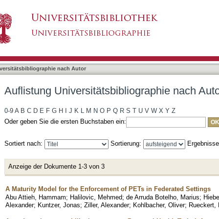
liographie nach Autor "Placzek, Peter"
asiert)
versitätsbibliographie nach Autor
Auflistung Universitätsbibliographie nach Aut
0-9
A
B
C
D
E
F
G
H
I
J
K
L
M
N
O
P
Q
R
S
T
U
V
W
X
Y
Z
Oder geben Sie die ersten Buchstaben ein:
Sortiert nach:
Sortierung:
Ergebniss
Anzeige der Dokumente 1-3 von 3
A Maturity Model for the Enforcement of PETs in Federated Settings
Abu Attieh, Hammam
;
Halilovic, Mehmed
;
de Arruda Botelho, Marius
;
Hiebe
Alexander
;
Kuntzer, Jonas
;
Ziller, Alexander
;
Kohlbacher, Oliver
;
Rueckert, 