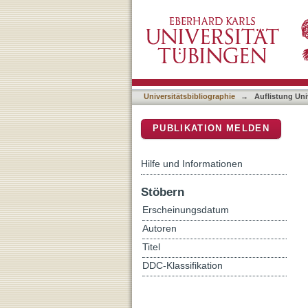
Auflistung Universitätsbib
DSpace Repositorium (Manakin b
Universitätsbibliographie
→
Auflistung Uni
PUBLIKATION MELDEN
Hilfe und Informationen
Stöbern
Erscheinungsdatum
Autoren
Titel
DDC-Klassifikation