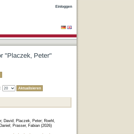
Einloggen
or "Placzek, Peter"
e:
r, David
;
Placzek, Peter
;
Roehl,
Daniel
;
Prasser, Fabian
(
2026
)