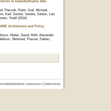
uctures in leukodystrophy data
id
;
Placzek, Peter
;
Graf, Michael
;
nn, Karl
;
Geisler, Sandra
;
Santos, Luiz
rsten, Toralf
(
2024
)
LAME Architecture and Policy
 Bruce
;
Hieber, David
;
Röhl, Alexander
;
alilovic, Mehmed
;
Prasser, Fabian
;
versitätsbibliothek
|
Impressum
|
Datenschutz