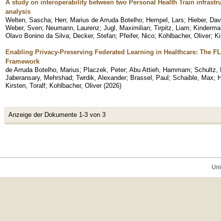
A study on interoperability between two Personal Health Train infrastr
analysis
Welten, Sascha
;
Herr, Marius de Arruda Botelho
;
Hempel, Lars
;
Hieber, Dav
Weber, Sven
;
Neumann, Laurenz
;
Jugl, Maximilian
;
Tirpitz, Liam
;
Kinderma
Olavo Bonino da Silva
;
Decker, Stefan
;
Pfeifer, Nico
;
Kohlbacher, Oliver
;
Ki
Enabling Privacy-Preserving Federated Learning in Healthcare: The F
Framework
de Arruda Botelho, Marius
;
Placzek, Peter
;
Abu Attieh, Hammam
;
Schultz,
Jaberansary, Mehrshad
;
Twrdik, Alexander
;
Brassel, Paul
;
Schaible, Max
;
H
Kirsten, Toralf
;
Kohlbacher, Oliver
(
2026
)
Anzeige der Dokumente 1-3 von 3
Uni