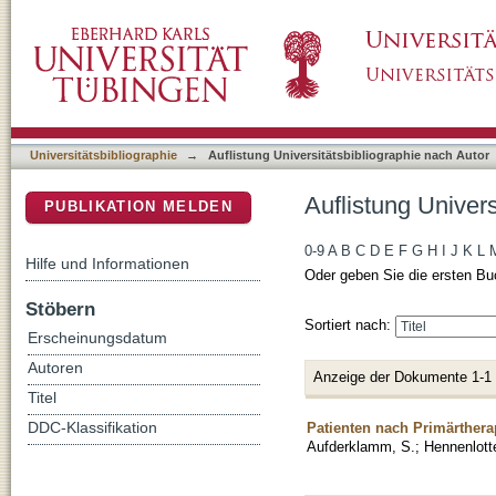
Auflistung Universitätsbibliographie nach Auto
DSpace Repositorium (Manakin basiert)
Universitätsbibliographie
→
Auflistung Universitätsbibliographie nach Autor
Auflistung Univers
PUBLIKATION MELDEN
0-9
A
B
C
D
E
F
G
H
I
J
K
L
Hilfe und Informationen
Oder geben Sie die ersten Bu
Stöbern
Sortiert nach:
Erscheinungsdatum
Autoren
Anzeige der Dokumente 1-1
Titel
Patienten nach Primärthera
DDC-Klassifikation
Aufderklamm, S.
;
Hennenlotte