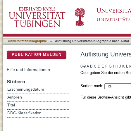
Auflistung Universitätsbibliographie nach Auto
DSpace Repositorium (Manakin basiert)
Universitätsbibliographie
→
Auflistung Universitätsbibliographie nach Autor
Auflistung Univers
PUBLIKATION MELDEN
0-9
A
B
C
D
E
F
G
H
I
J
K
L
Hilfe und Informationen
Oder geben Sie die ersten Bu
Stöbern
Sortiert nach:
Erscheinungsdatum
Für diese Browse-Ansicht gib
Autoren
Titel
DDC-Klassifikation