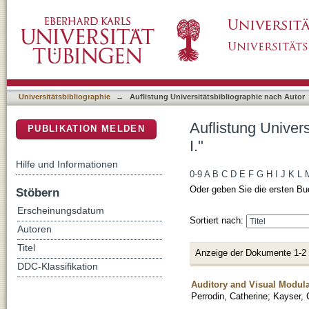
Auflistung Universitätsbibliographie nach Aut
DSpace Repositorium (Manakin basiert)
Universitätsbibliographie
→
Auflistung Universitätsbibliographie nach Autor
Auflistung Univers
PUBLIKATION MELDEN
I."
Hilfe und Informationen
0-9
A
B
C
D
E
F
G
H
I
J
K
L
Oder geben Sie die ersten Bu
Stöbern
Erscheinungsdatum
Sortiert nach:
Autoren
Titel
Anzeige der Dokumente 1-2
DDC-Klassifikation
Auditory and Visual Modula
Perrodin, Catherine
;
Kayser, 