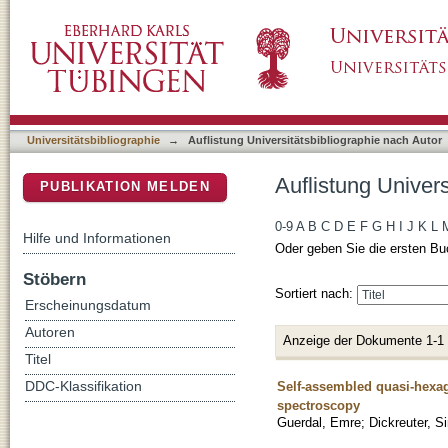
Auflistung Universitätsbibliographie nach Au
DSpace Repositorium (Manakin basiert)
Universitätsbibliographie
→
Auflistung Universitätsbibliographie nach Autor
Auflistung Univer
PUBLIKATION MELDEN
0-9
A
B
C
D
E
F
G
H
I
J
K
L
Hilfe und Informationen
Oder geben Sie die ersten Bu
Stöbern
Sortiert nach:
Erscheinungsdatum
Autoren
Anzeige der Dokumente 1-1
Titel
Self-assembled quasi-hexag
DDC-Klassifikation
spectroscopy
Guerdal, Emre
;
Dickreuter, S