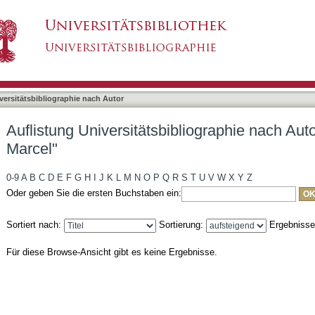
bliographie nach Autor "Nonnenmacher, Marcel"
asiert)
versitätsbibliographie nach Autor
Auflistung Universitätsbibliographie nach Au
Marcel"
0-9
A
B
C
D
E
F
G
H
I
J
K
L
M
N
O
P
Q
R
S
T
U
V
W
X
Y
Z
Oder geben Sie die ersten Buchstaben ein:
Sortiert nach:
Sortierung:
Ergebniss
Für diese Browse-Ansicht gibt es keine Ergebnisse.