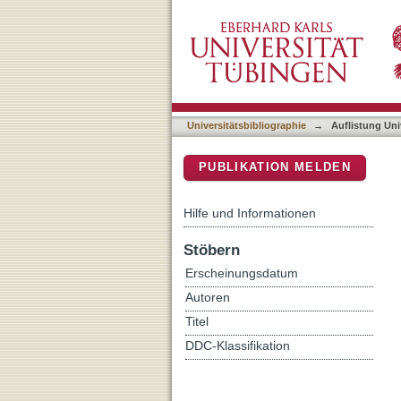
Auflistung Universitätsbi
DSpace Repositorium (Manakin b
Universitätsbibliographie
→
Auflistung Uni
PUBLIKATION MELDEN
Hilfe und Informationen
Stöbern
Erscheinungsdatum
Autoren
Titel
DDC-Klassifikation