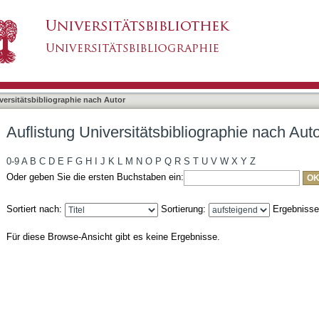
bliographie nach Autor "Nauerth, Thomas"
asiert)
versitätsbibliographie nach Autor
Auflistung Universitätsbibliographie nach Au
0-9
A
B
C
D
E
F
G
H
I
J
K
L
M
N
O
P
Q
R
S
T
U
V
W
X
Y
Z
Oder geben Sie die ersten Buchstaben ein:
Sortiert nach:
Sortierung:
Ergebniss
Für diese Browse-Ansicht gibt es keine Ergebnisse.