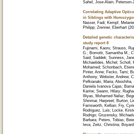
Sahel, Jose-Alain
;
Petersen-
Correlating Adaptive Optics
in Siblings with Homozygo
Nasser, Fadi
;
Kempf, Melani
Philipp
;
Zrenner, Eberhart
(
20
Detailed genetic characteris
study report 8
Fujinami, Kaoru
;
Strauss, Ru
G.
;
Bomotti, Samantha M.
;
C
Said, Saddek
;
Sunness, Jane
Michaelides, Michel
;
Scholl, 
Mohamed
;
Schonbach, Etien
Pinter, Anne
;
Fecko, Tami
;
Bu
Anthony
;
Webster, Andrew
;
C
Pefkianaki, Maria
;
Aboshiha,
Daniela Ivanova Cajas
;
Barna
Karine
;
Swann, Hilary
;
Rughan
Illiyas, Mohamed Nafaz
;
Beg
Shinmar, Harpreet
;
Burton, L
Farnsworth, Kellian
;
Fry, Cyri
Rodriguez, Luis
;
Locke, Kirst
Rodrigo
;
Gruzensky, Michael
Barbara
;
Peters, Tobias
;
Beie
Ieva
;
Zeitz, Christina
;
Boyard