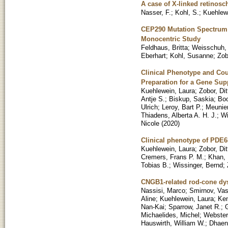
A case of X-linked retinosc
Nasser, F.
;
Kohl, S.
;
Kuehlewe
CEP290 Mutation Spectrum 
Monocentric Study
Feldhaus, Britta
;
Weisschuh, 
Eberhart
;
Kohl, Susanne
;
Zob
Clinical Phenotype and Cou
Preparation for a Gene Sup
Kuehlewein, Laura
;
Zobor, Dit
Antje S.
;
Biskup, Saskia
;
Boo
Ulrich
;
Leroy, Bart P.
;
Meunier
Thiadens, Alberta A. H. J.
;
Wi
Nicole
(
2020
)
Clinical phenotype of PDE6
Kuehlewein, Laura
;
Zobor, Dit
Cremers, Frans P. M.
;
Khan,
Tobias B.
;
Wissinger, Bernd
;
CNGB1-related rod-cone dy
Nassisi, Marco
;
Smirnov, Vas
Aline
;
Kuehlewein, Laura
;
Kem
Nan-Kai
;
Sparrow, Janet R.
;
G
Michaelides, Michel
;
Webster
Hauswirth, William W.
;
Dhaene