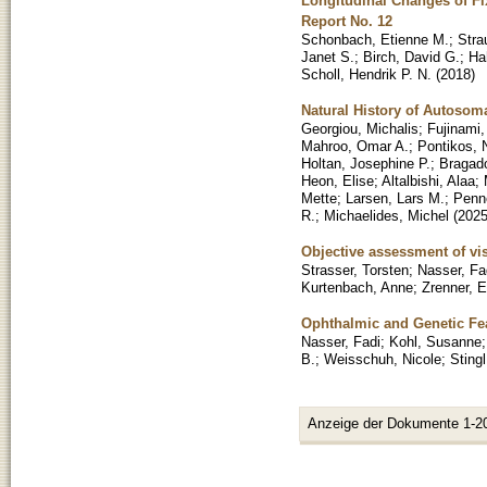
Longitudinal Changes of Fix
Report No. 12
Schonbach, Etienne M.
;
Stra
Janet S.
;
Birch, David G.
;
Ha
Scholl, Hendrik P. N.
(
2018
)
Natural History of Autosom
Georgiou, Michalis
;
Fujinami,
Mahroo, Omar A.
;
Pontikos, 
Holtan, Josephine P.
;
Bragado
Heon, Elise
;
Altalbishi, Alaa
;
Mette
;
Larsen, Lars M.
;
Penn
R.
;
Michaelides, Michel
(
202
Objective assessment of vi
Strasser, Torsten
;
Nasser, Fa
Kurtenbach, Anne
;
Zrenner, E
Ophthalmic and Genetic Fe
Nasser, Fadi
;
Kohl, Susanne
B.
;
Weisschuh, Nicole
;
Stingl
Anzeige der Dokumente 1-2