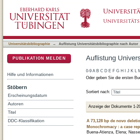
Auflistung Universitätsbibliographie nach Aut
DSpace Repositorium (Manakin basiert)
Universitätsbibliographie
→
Auflistung Universitätsbibliographie nach Autor
Auflistung Univers
PUBLIKATION MELDEN
0-9
A
B
C
D
E
F
G
H
I
J
K
L
Hilfe und Informationen
Oder geben Sie die ersten Bu
Stöbern
Sortiert nach:
Erscheinungsdatum
Autoren
Anzeige der Dokumente 1-2
Titel
A 73,128 bp de novo delet
DDC-Klassifikation
Monochromacy : a case rep
Buena-Atienza, Elena
;
Nasser