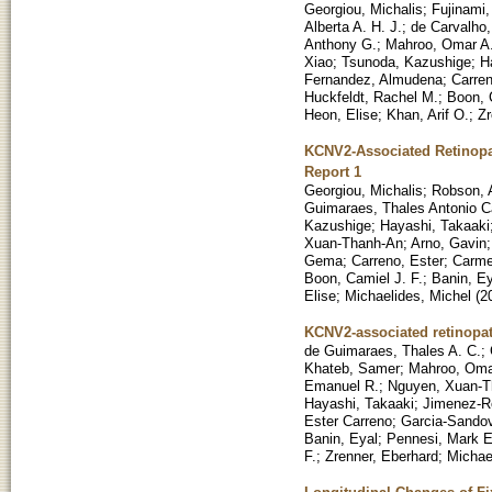
Georgiou, Michalis
;
Fujinami,
Alberta A. H. J.
;
de Carvalho
Anthony G.
;
Mahroo, Omar A
Xiao
;
Tsunoda, Kazushige
;
H
Fernandez, Almudena
;
Carren
Huckfeldt, Rachel M.
;
Boon, 
Heon, Elise
;
Khan, Arif O.
;
Zr
KCNV2-Associated Retinopa
Report 1
Georgiou, Michalis
;
Robson, 
Guimaraes, Thales Antonio C
Kazushige
;
Hayashi, Takaaki
Xuan-Thanh-An
;
Arno, Gavin
Gema
;
Carreno, Ester
;
Carme
Boon, Camiel J. F.
;
Banin, Ey
Elise
;
Michaelides, Michel
(
2
KCNV2-associated retinopat
de Guimaraes, Thales A. C.
;
Khateb, Samer
;
Mahroo, Oma
Emanuel R.
;
Nguyen, Xuan-T
Hayashi, Takaaki
;
Jimenez-R
Ester Carreno
;
Garcia-Sandov
Banin, Eyal
;
Pennesi, Mark E
F.
;
Zrenner, Eberhard
;
Michae