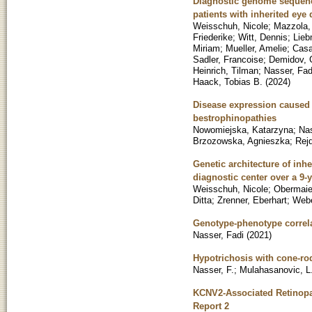
Diagnostic genome sequenci
patients with inherited eye
Weisschuh, Nicole
;
Mazzola,
Friederike
;
Witt, Dennis
;
Lieb
Miriam
;
Mueller, Amelie
;
Casa
Sadler, Francoise
;
Demidov,
Heinrich, Tilman
;
Nasser, Fad
Haack, Tobias B.
(
2024
)
Disease expression caused 
bestrophinopathies
Nowomiejska, Katarzyna
;
Nas
Brzozowska, Agnieszka
;
Rej
Genetic architecture of inh
diagnostic center over a 9-
Weisschuh, Nicole
;
Obermaier
Ditta
;
Zrenner, Eberhart
;
Webe
Genotype-phenotype correla
Nasser, Fadi
(
2021
)
Hypotrichosis with cone-rod
Nasser, F.
;
Mulahasanovic, L
KCNV2-Associated Retinopa
Report 2