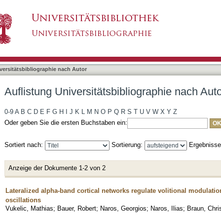
liographie nach Autor "Naros, Ilias"
asiert)
versitätsbibliographie nach Autor
Auflistung Universitätsbibliographie nach Auto
0-9
A
B
C
D
E
F
G
H
I
J
K
L
M
N
O
P
Q
R
S
T
U
V
W
X
Y
Z
Oder geben Sie die ersten Buchstaben ein:
Sortiert nach:
Sortierung:
Ergebniss
Anzeige der Dokumente 1-2 von 2
Lateralized alpha-band cortical networks regulate volitional modulati
oscillations
Vukelic, Mathias
;
Bauer, Robert
;
Naros, Georgios
;
Naros, Ilias
;
Braun, Chri