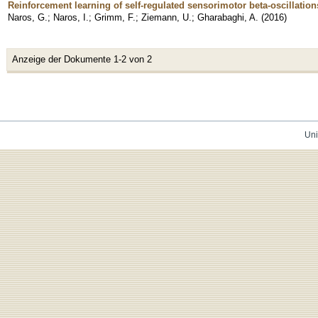
Reinforcement learning of self-regulated sensorimotor beta-oscillati
Naros, G.
;
Naros, I.
;
Grimm, F.
;
Ziemann, U.
;
Gharabaghi, A.
(
2016
)
Anzeige der Dokumente 1-2 von 2
Uni