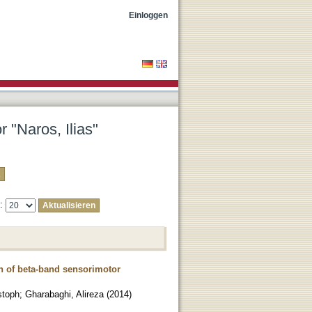
Einloggen
r "Naros, Ilias"
e:
on of beta-band sensorimotor
stoph
;
Gharabaghi, Alireza
(
2014
)