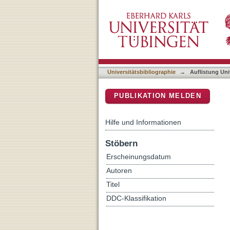
Auflistung Universitätsbib
DSpace Repositorium (Manakin b
Universitätsbibliographie
→
Auflistung Uni
PUBLIKATION MELDEN
Hilfe und Informationen
Stöbern
Erscheinungsdatum
Autoren
Titel
DDC-Klassifikation