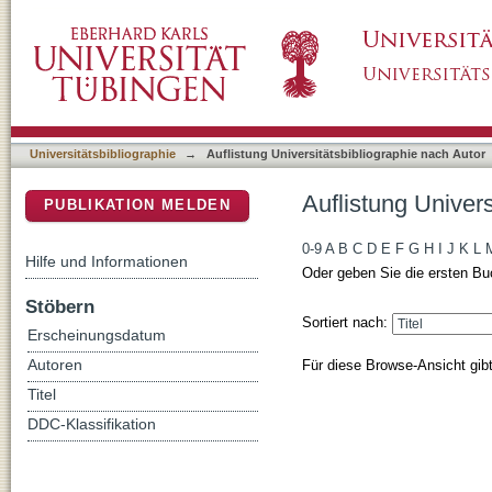
Auflistung Universitätsbibliographie nach Aut
DSpace Repositorium (Manakin basiert)
Universitätsbibliographie
→
Auflistung Universitätsbibliographie nach Autor
Auflistung Univers
PUBLIKATION MELDEN
0-9
A
B
C
D
E
F
G
H
I
J
K
L
Hilfe und Informationen
Oder geben Sie die ersten Bu
Stöbern
Sortiert nach:
Erscheinungsdatum
Für diese Browse-Ansicht gib
Autoren
Titel
DDC-Klassifikation