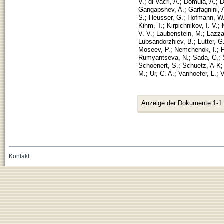
V.
;
di Vacri, A.
;
Domula, A.
;
D
Gangapshev, A.
;
Garfagnini, 
S.
;
Heusser, G.
;
Hofmann, W
Kihm, T.
;
Kirpichnikov, I. V.
;
V. V.
;
Laubenstein, M.
;
Lazza
Lubsandorzhiev, B.
;
Lutter, G
Moseev, P.
;
Nemchenok, I.
;
P
Rumyantseva, N.
;
Sada, C.
;
Schoenert, S.
;
Schuetz, A-K
M.
;
Ur, C. A.
;
Vanhoefer, L.
;
V
Anzeige der Dokumente 1-1
Kontakt