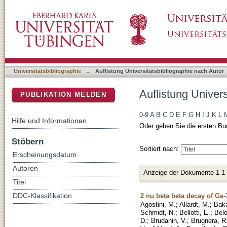
Auflistung Universitätsbibliographie nach Au
DSpace Repositorium (Manakin basiert)
Universitätsbibliographie
→
Auflistung Universitätsbibliographie nach Autor
Auflistung Univer
PUBLIKATION MELDEN
0-9
A
B
C
D
E
F
G
H
I
J
K
L
Hilfe und Informationen
Oder geben Sie die ersten Bu
Stöbern
Sortiert nach:
Erscheinungsdatum
Autoren
Anzeige der Dokumente 1-1
Titel
2 nu beta beta decay of Ge-
DDC-Klassifikation
Agostini, M.
;
Allardt, M.
;
Baka
Schmidt, N.
;
Bellotti, E.
;
Belo
D.
;
Brudanin, V.
;
Brugnera, R