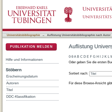
Auflistung Universitätsbibliographie nach Au
DSpace Repositorium (Manakin basiert)
Universitätsbibliographie
→
Auflistung Universitätsbibliographie nach Autor
Auflistung Univer
PUBLIKATION MELDEN
0-9
A
B
C
D
E
F
G
H
I
J
K
L
Hilfe und Informationen
Oder geben Sie die ersten Bu
Stöbern
Sortiert nach:
Erscheinungsdatum
Für diese Browse-Ansicht gib
Autoren
Titel
DDC-Klassifikation