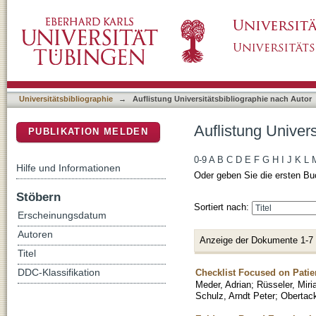
Auflistung Universitätsbibliographie nach Aut
DSpace Repositorium (Manakin basiert)
Universitätsbibliographie
→
Auflistung Universitätsbibliographie nach Autor
Auflistung Univers
PUBLIKATION MELDEN
0-9
A
B
C
D
E
F
G
H
I
J
K
L
Hilfe und Informationen
Oder geben Sie die ersten Bu
Stöbern
Sortiert nach:
Erscheinungsdatum
Autoren
Anzeige der Dokumente 1-7
Titel
Checklist Focused on Patie
DDC-Klassifikation
Meder, Adrian
;
Rüsseler, Mir
Schulz, Arndt Peter
;
Obertac