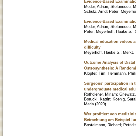
Evidence-Based Examinatio
Meder, Adrian
;
Stefanescu, Ma
Schulz, Arndt Peter
;
Meyerho
Evidence-Based Examinatio
Meder, Adrian
;
Stefanescu, Ma
Peter
;
Meyerhoff, Hauke S.
;
Medical education videos as
difficulty
Meyerhoff, Hauke S.
;
Merkt, 
Outcome Analysis of Distal 
Osteosynthesis: A Randomi
Klopfer, Tim
;
Hemmann, Phili
Surgeons' participation in
undergraduate medical edu
Rothdiener, Miriam
;
Griewatz
Borucki, Katrin
;
Koenig, Sara
Maria
(
2020
)
Wer profitiert von medizi
Betrachtung am Beispiel l
Bostelmann, Richard
;
Petridi