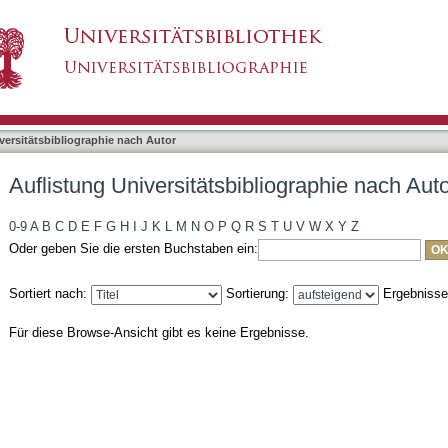
bliographie nach Autor "Mate, Csaba"
asiert)
versitätsbibliographie nach Autor
Auflistung Universitätsbibliographie nach Aut
0-9
A
B
C
D
E
F
G
H
I
J
K
L
M
N
O
P
Q
R
S
T
U
V
W
X
Y
Z
Oder geben Sie die ersten Buchstaben ein:
Sortiert nach:
Sortierung:
Ergebniss
Für diese Browse-Ansicht gibt es keine Ergebnisse.