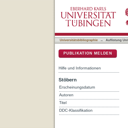
Auflistung Universitätsbi
DSpace Repositorium (Manakin b
Universitätsbibliographie
→
Auflistung Uni
PUBLIKATION MELDEN
Hilfe und Informationen
Stöbern
Erscheinungsdatum
Autoren
Titel
DDC-Klassifikation