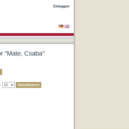
Einloggen
or "Mate, Csaba"
e: