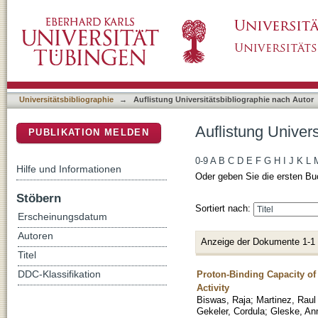
Auflistung Universitätsbibliographie nach Aut
DSpace Repositorium (Manakin basiert)
Universitätsbibliographie
→
Auflistung Universitätsbibliographie nach Autor
Auflistung Univers
PUBLIKATION MELDEN
0-9
A
B
C
D
E
F
G
H
I
J
K
L
Hilfe und Informationen
Oder geben Sie die ersten Bu
Stöbern
Sortiert nach:
Erscheinungsdatum
Autoren
Anzeige der Dokumente 1-1
Titel
Proton-Binding Capacity of
DDC-Klassifikation
Activity
Biswas, Raja
;
Martinez, Raul
Gekeler, Cordula
;
Gleske, An