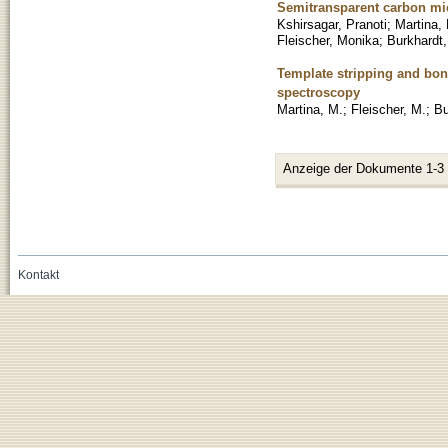
Semitransparent carbon mic
Kshirsagar, Pranoti
;
Martina,
Fleischer, Monika
;
Burkhardt,
Template stripping and bon
spectroscopy
Martina, M.
;
Fleischer, M.
;
Bu
Anzeige der Dokumente 1-3
Kontakt