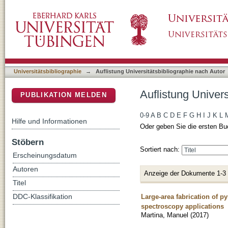
Auflistung Universitätsbibliographie nach Au
DSpace Repositorium (Manakin basiert)
Universitätsbibliographie
→
Auflistung Universitätsbibliographie nach Autor
Auflistung Univer
PUBLIKATION MELDEN
0-9
A
B
C
D
E
F
G
H
I
J
K
L
Hilfe und Informationen
Oder geben Sie die ersten Bu
Stöbern
Sortiert nach:
Erscheinungsdatum
Autoren
Anzeige der Dokumente 1-3
Titel
Large-area fabrication of 
DDC-Klassifikation
spectroscopy applications
Martina, Manuel
(
2017
)