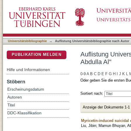
Auflistung Universitätsbibliographie nach A
DSpace Repositorium (Manakin basiert)
Universitätsbibliographie
→
Auflistung Universitätsbibliographie nach Autor
Auflistung Univer
PUBLIKATION MELDEN
Abdulla Al"
Hilfe und Informationen
0-9
A
B
C
D
E
F
G
H
I
J
K
L
Oder geben Sie die ersten Bu
Stöbern
Erscheinungsdatum
Sortiert nach:
Autoren
Titel
Anzeige der Dokumente 1-1
DDC-Klassifikation
Myricetin-induced suicidal 
Liu, Jibin
;
Mamun Bhuyan, Abd