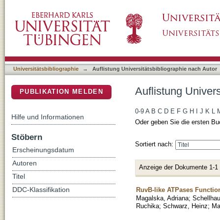
Auflistung Universitätsbibliographie nach Au
DSpace Repositorium (Manakin basiert)
Universitätsbibliographie
→
Auflistung Universitätsbibliographie nach Autor
Auflistung Univer
PUBLIKATION MELDEN
0-9
A
B
C
D
E
F
G
H
I
J
K
L
Hilfe und Informationen
Oder geben Sie die ersten Bu
Stöbern
Sortiert nach:
Erscheinungsdatum
Autoren
Anzeige der Dokumente 1-1
Titel
RuvB-like ATPases Function
DDC-Klassifikation
Magalska, Adriana
;
Schellhau
Ruchika
;
Schwarz, Heinz
;
Ma