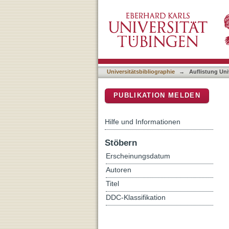
Auflistung Universitätsbib
DSpace Repositorium (Manakin b
Universitätsbibliographie
→
Auflistung Uni
PUBLIKATION MELDEN
Hilfe und Informationen
Stöbern
Erscheinungsdatum
Autoren
Titel
DDC-Klassifikation