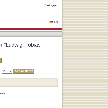
Einloggen
or "Ludwig, Tobias"
e:
rees