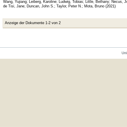
Wang, Yujiang
;
Leiberg, Karoline
;
Ludwig, Tobias
;
Little, Bethany
;
Necus, J
de Tisi, Jane
;
Duncan, John S.
;
Taylor, Peter N.
;
Mota, Bruno
(
2021
)
Anzeige der Dokumente 1-2 von 2
Uni