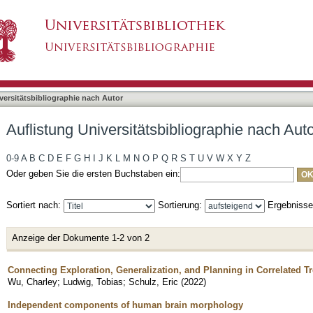
liographie nach Autor "Ludwig, Tobias"
asiert)
versitätsbibliographie nach Autor
Auflistung Universitätsbibliographie nach Aut
0-9
A
B
C
D
E
F
G
H
I
J
K
L
M
N
O
P
Q
R
S
T
U
V
W
X
Y
Z
Oder geben Sie die ersten Buchstaben ein:
Sortiert nach:
Sortierung:
Ergebniss
Anzeige der Dokumente 1-2 von 2
Connecting Exploration, Generalization, and Planning in Correlated T
Wu, Charley
;
Ludwig, Tobias
;
Schulz, Eric
(
2022
)
Independent components of human brain morphology