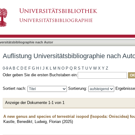
liographie nach Autor "Ludwig, Florian"
asiert)
versitätsbibliographie nach Autor
Auflistung Universitätsbibliographie nach Auto
0-9
A
B
C
D
E
F
G
H
I
J
K
L
M
N
O
P
Q
R
S
T
U
V
W
X
Y
Z
Oder geben Sie die ersten Buchstaben ein:
Sortiert nach:
Sortierung:
Ergebniss
Anzeige der Dokumente 1-1 von 1
A new genus and species of terrestrial isopod (Isopoda: Oniscidea) fo
Kastle, Benedikt
;
Ludwig, Florian
(
2025
)