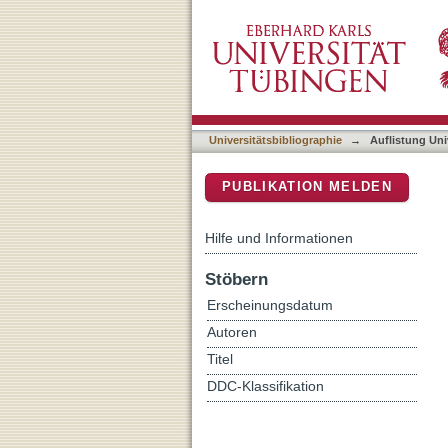
Auflistung Universitätsbib
DSpace Repositorium (Manakin b
Universitätsbibliographie
→
Auflistung Uni
PUBLIKATION MELDEN
Hilfe und Informationen
Stöbern
Erscheinungsdatum
Autoren
Titel
DDC-Klassifikation