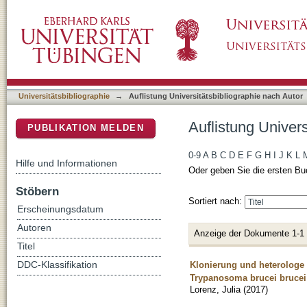
Auflistung Universitätsbibliographie nach Aut
DSpace Repositorium (Manakin basiert)
Universitätsbibliographie
→
Auflistung Universitätsbibliographie nach Autor
Auflistung Univers
PUBLIKATION MELDEN
0-9
A
B
C
D
E
F
G
H
I
J
K
L
Hilfe und Informationen
Oder geben Sie die ersten Bu
Stöbern
Sortiert nach:
Erscheinungsdatum
Autoren
Anzeige der Dokumente 1-1
Titel
Klonierung und heterologe
DDC-Klassifikation
Trypanosoma brucei brucei
Lorenz, Julia
(
2017
)