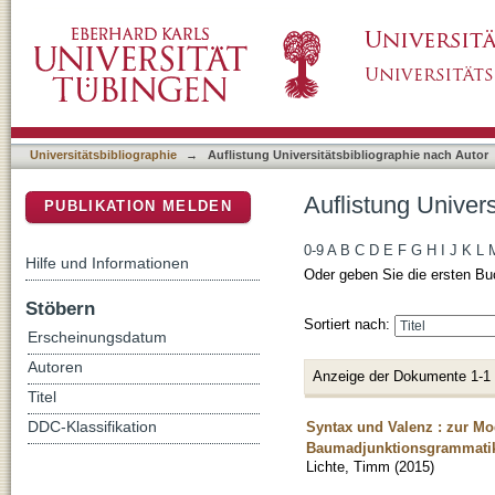
Auflistung Universitätsbibliographie nach Aut
DSpace Repositorium (Manakin basiert)
Universitätsbibliographie
→
Auflistung Universitätsbibliographie nach Autor
Auflistung Univers
PUBLIKATION MELDEN
0-9
A
B
C
D
E
F
G
H
I
J
K
L
Hilfe und Informationen
Oder geben Sie die ersten Bu
Stöbern
Sortiert nach:
Erscheinungsdatum
Autoren
Anzeige der Dokumente 1-1
Titel
Syntax und Valenz : zur Mod
DDC-Klassifikation
Baumadjunktionsgrammati
Lichte, Timm
(
2015
)