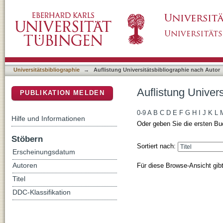
Auflistung Universitätsbibliographie nach Aut
DSpace Repositorium (Manakin basiert)
Universitätsbibliographie
→
Auflistung Universitätsbibliographie nach Autor
Auflistung Univers
PUBLIKATION MELDEN
0-9
A
B
C
D
E
F
G
H
I
J
K
L
Hilfe und Informationen
Oder geben Sie die ersten Bu
Stöbern
Sortiert nach:
Erscheinungsdatum
Für diese Browse-Ansicht gib
Autoren
Titel
DDC-Klassifikation