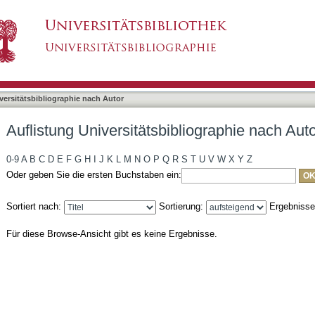
bliographie nach Autor "Kober, Marcus"
asiert)
versitätsbibliographie nach Autor
Auflistung Universitätsbibliographie nach Aut
0-9
A
B
C
D
E
F
G
H
I
J
K
L
M
N
O
P
Q
R
S
T
U
V
W
X
Y
Z
Oder geben Sie die ersten Buchstaben ein:
Sortiert nach:
Sortierung:
Ergebniss
Für diese Browse-Ansicht gibt es keine Ergebnisse.