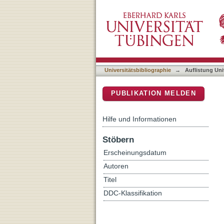
Auflistung Universitätsbi
DSpace Repositorium (Manakin b
Universitätsbibliographie
→
Auflistung Uni
PUBLIKATION MELDEN
Hilfe und Informationen
Stöbern
Erscheinungsdatum
Autoren
Titel
DDC-Klassifikation