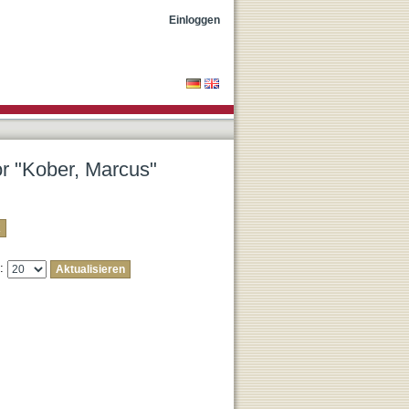
Einloggen
or "Kober, Marcus"
e: