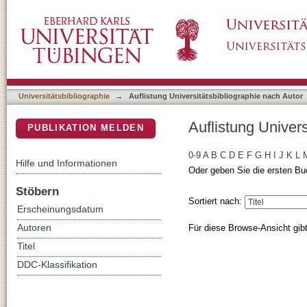
Auflistung Universitätsbibliographie nach Aut
DSpace Repositorium (Manakin basiert)
Universitätsbibliographie
→
Auflistung Universitätsbibliographie nach Autor
Auflistung Univers
PUBLIKATION MELDEN
0-9
A
B
C
D
E
F
G
H
I
J
K
L
Hilfe und Informationen
Oder geben Sie die ersten Bu
Stöbern
Sortiert nach:
Erscheinungsdatum
Für diese Browse-Ansicht gib
Autoren
Titel
DDC-Klassifikation