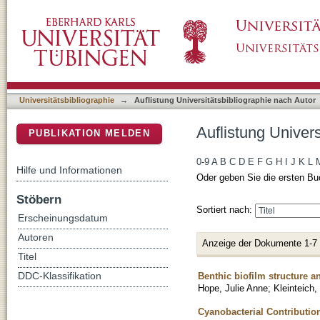
Auflistung Universitätsbibliographie nach Auto
DSpace Repositorium (Manakin basiert)
Universitätsbibliographie
→
Auflistung Universitätsbibliographie nach Autor
Auflistung Univers
PUBLIKATION MELDEN
0-9
A
B
C
D
E
F
G
H
I
J
K
L
Hilfe und Informationen
Oder geben Sie die ersten Bu
Stöbern
Sortiert nach:
Erscheinungsdatum
Autoren
Anzeige der Dokumente 1-7
Titel
Benthic biofilm structure 
DDC-Klassifikation
Hope, Julie Anne
;
Kleinteich, 
Cyanobacterial Contributio