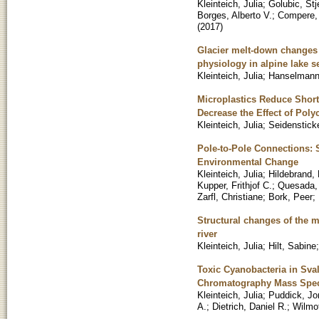
Kleinteich, Julia
;
Golubic, St
Borges, Alberto V.
;
Compere, 
(
2017
)
Glacier melt-down changes 
physiology in alpine lake 
Kleinteich, Julia
;
Hanselmann
Microplastics Reduce Short-
Decrease the Effect of Pol
Kleinteich, Julia
;
Seidenstick
Pole-to-Pole Connections: S
Environmental Change
Kleinteich, Julia
;
Hildebrand, 
Kupper, Frithjof C.
;
Quesada, 
Zarfl, Christiane
;
Bork, Peer
;
Structural changes of the 
river
Kleinteich, Julia
;
Hilt, Sabine
Toxic Cyanobacteria in Sval
Chromatography Mass Spec
Kleinteich, Julia
;
Puddick, Jo
A.
;
Dietrich, Daniel R.
;
Wilmot