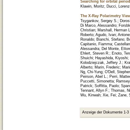
Searching for orbital perio
Klawin, Moritz
;
Ducci, Lorenz
The X-Ray Polarimetry View
Tsygankov, Sergey S.
;
Doros
Di Marco, Alessandro
;
Forsbl
Christian
;
Marshall, Herman L
Roberto
;
Agudo, Ivan
;
Antonel
Ronaldo
;
Bianchi, Stefano
;
B
Capitanio, Fiamma
;
Castella
Alessandra
;
Del Monte, Ettor
Ehlert, Steven R.
;
Enoto, Ter
Shuichi
;
Hayashida, Kiyoshi
;
Kolodziejczak, Jeffery J.
;
Kra
Alberto
;
Marin, Frederic
;
Mari
Ng, Chi-Yung
;
O'Dell, Stephe
Peirson, Abel L.
;
Perri, Matte
Puccetti, Simonetta
;
Ramsey,
Patrick
;
Soffitta, Paolo
;
Spand
Tennant, Allyn F.
;
Thomas, Ni
Wu, Kinwah
;
Xie, Fei
;
Zane, S
Anzeige der Dokumente 1-3