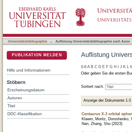
Auflistung Universitätsbibliographie nach Aut
DSpace Repositorium (Manakin basiert)
Universitätsbibliographie
→
Auflistung Universitätsbibliographie nach Autor
Auflistung Univers
PUBLIKATION MELDEN
0-9
A
B
C
D
E
F
G
H
I
J
K
L
Hilfe und Informationen
Oder geben Sie die ersten Bu
Stöbern
Sortiert nach:
Erscheinungsdatum
Autoren
Anzeige der Dokumente 1-3
Titel
Centaurus X-3 orbital eph
DDC-Klassifikation
Klawin, Moritz
;
Doroshenko, V
Nan
;
Zhang, Shu
(
2023
)