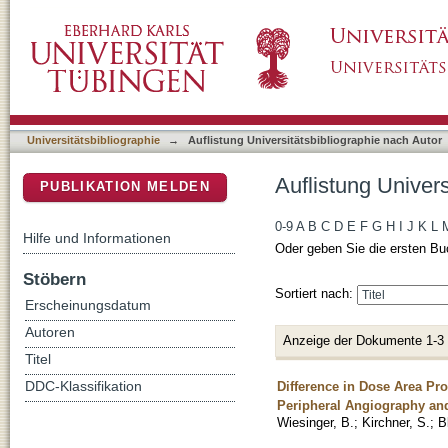
Auflistung Universitätsbibliographie nach Aut
DSpace Repositorium (Manakin basiert)
Universitätsbibliographie
→
Auflistung Universitätsbibliographie nach Autor
Auflistung Univers
PUBLIKATION MELDEN
0-9
A
B
C
D
E
F
G
H
I
J
K
L
Hilfe und Informationen
Oder geben Sie die ersten Bu
Stöbern
Sortiert nach:
Erscheinungsdatum
Autoren
Anzeige der Dokumente 1-3
Titel
Difference in Dose Area Pro
DDC-Klassifikation
Peripheral Angiography and
Wiesinger, B.
;
Kirchner, S.
;
B