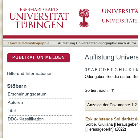
Auflistung Universitätsbibliographie nach Au
DSpace Repositorium (Manakin basiert)
Universitätsbibliographie
→
Auflistung Universitätsbibliographie nach Autor
Auflistung Univer
PUBLIKATION MELDEN
0-9
A
B
C
D
E
F
G
H
I
J
K
L
Hilfe und Informationen
Oder geben Sie die ersten Bu
Stöbern
Sortiert nach:
Erscheinungsdatum
Autoren
Anzeige der Dokumente 1-2
Titel
Exkludierende Solidarität 
DDC-Klassifikation
Sorce, Giuliana [Herausgeber
[HerausgeberIn]
(
2022
)