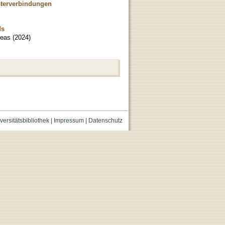
sterverbindungen
ds
reas
(
2024
)
versitätsbibliothek
|
Impressum
|
Datenschutz