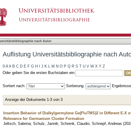
liographie nach Autor "Jeltsch, Sabrina"
asiert)
versitätsbibliographie nach Autor
Auflistung Universitätsbibliographie nach Auto
0-9
A
B
C
D
E
F
G
H
I
J
K
L
M
N
O
P
Q
R
S
T
U
V
W
X
Y
Z
Oder geben Sie die ersten Buchstaben ein:
Sortiert nach:
Sortierung:
Ergebniss
Anzeige der Dokumente 1-3 von 3
Insertion Behavior of Dialkylgermylene Ge(FluTMS)2 in Different E-X σ
Relevance for Germanium Cluster Formation
Jeltsch, Sabrina
;
Schulz, Jannik
;
Schrenk, Claudio
;
Schnepf, Andreas
(
202