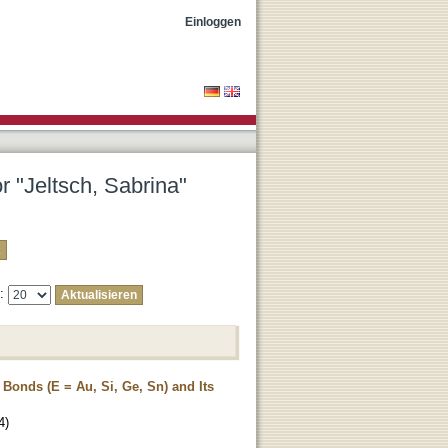
Einloggen
r "Jeltsch, Sabrina"
e:
 Bonds (E = Au, Si, Ge, Sn) and Its
4
)