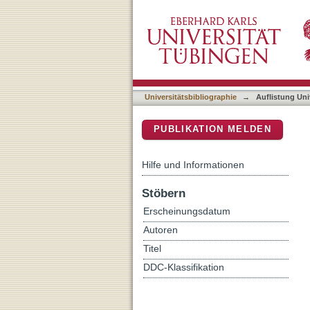
Auflistung Universitätsbib
DSpace Repositorium (Manakin b
Universitätsbibliographie
→
Auflistung Uni
PUBLIKATION MELDEN
Hilfe und Informationen
Stöbern
Erscheinungsdatum
Autoren
Titel
DDC-Klassifikation