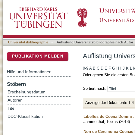
Auflistung Universitätsbibliographie nach Au
DSpace Repositorium (Manakin basiert)
Universitätsbibliographie
→
Auflistung Universitätsbibliographie nach Autor
Auflistung Univer
PUBLIKATION MELDEN
0-9
A
B
C
D
E
F
G
H
I
J
K
L
Hilfe und Informationen
Oder geben Sie die ersten Bu
Stöbern
Sortiert nach:
Erscheinungsdatum
Autoren
Anzeige der Dokumente 1-4
Titel
Libellus de Coena Domini : 
DDC-Klassifikation
Jammerthal, Tobias
(
2018
)
Non de Ceremonia Coenae D