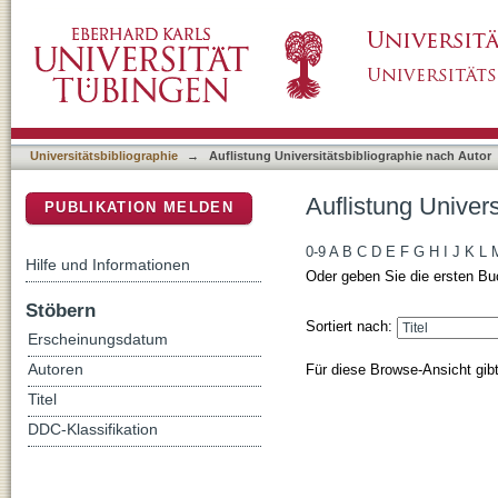
Auflistung Universitätsbibliographie nach Aut
DSpace Repositorium (Manakin basiert)
Universitätsbibliographie
→
Auflistung Universitätsbibliographie nach Autor
Auflistung Univers
PUBLIKATION MELDEN
0-9
A
B
C
D
E
F
G
H
I
J
K
L
Hilfe und Informationen
Oder geben Sie die ersten Bu
Stöbern
Sortiert nach:
Erscheinungsdatum
Für diese Browse-Ansicht gib
Autoren
Titel
DDC-Klassifikation