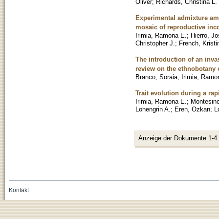
Oliver
;
Richards, Christina L.
Experimental admixture amo
mosaic of reproductive inco
Irimia, Ramona E.
;
Hierro, Jo
Christopher J.
;
French, Kristi
The introduction of an inva
review on the ethnobotany of
Branco, Soraia
;
Irimia, Ramo
Trait evolution during a rap
Irimia, Ramona E.
;
Montesino
Lohengrin A.
;
Eren, Ozkan
;
L
Anzeige der Dokumente 1-4
Kontakt