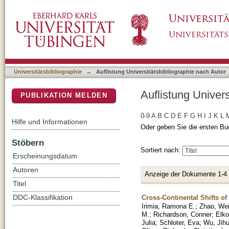
Auflistung Universitätsbibliographie nach Au
DSpace Repositorium (Manakin basiert)
Universitätsbibliographie
→
Auflistung Universitätsbibliographie nach Autor
Auflistung Univer
PUBLIKATION MELDEN
0-9
A
B
C
D
E
F
G
H
I
J
K
L
Hilfe und Informationen
Oder geben Sie die ersten Bu
Stöbern
Sortiert nach:
Erscheinungsdatum
Autoren
Anzeige der Dokumente 1-4
Titel
Cross-Continental Shifts of
DDC-Klassifikation
Irimia, Ramona E.
;
Zhao, We
M.
;
Richardson, Conner
;
Elko
Julia
;
Schloter, Eva
;
Wu, Jih