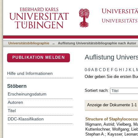
Auflistung Universitätsbibliographie nach Auto
DSpace Repositorium (Manakin basiert)
Universitätsbibliographie
→
Auflistung Universitätsbibliographie nach Autor
Auflistung Univers
PUBLIKATION MELDEN
0-9
A
B
C
D
E
F
G
H
I
J
K
L
Hilfe und Informationen
Oder geben Sie die ersten Bu
Stöbern
Sortiert nach:
Erscheinungsdatum
Autoren
Anzeige der Dokumente 1-1
Titel
Structure of Staphylococcus
DDC-Klassifikation
Illigmann, Astrid
;
Vielberg, M
Kuttenlochner, Wolfgang
;
Lie
Stephan A.
;
Kaysser, Leonar