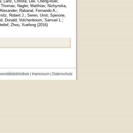
a
;
Lanz, Christa
;
Lee, Cheng-Ruei
;
, Thomas
;
Nagler, Matthias
;
Nizhynska,
 Alexander
;
Rabanal, Fernando A.
;
itz, Robert J.
;
Seren, Umit
;
Sperone,
d, Donald
;
Volchenboum, Samuel L.
;
etlef
;
Zhou, Xuefeng
(
2016
)
versitätsbibliothek
|
Impressum
|
Datenschutz