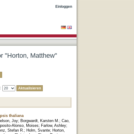
Einloggen
or "Horton, Matthew"
e:
psis thaliana
elson, Joy
;
Borgwardt, Karsten M.
;
Cao,
posito-Alonso, Moises
;
Farlow, Ashley
;
nz, Stefan R.
;
Holm, Svante
;
Horton,