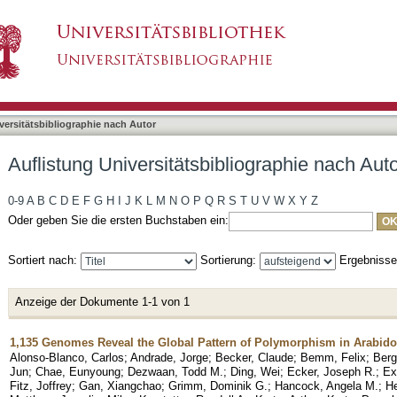
bliographie nach Autor "Horton, Matthew"
asiert)
versitätsbibliographie nach Autor
Auflistung Universitätsbibliographie nach Aut
0-9
A
B
C
D
E
F
G
H
I
J
K
L
M
N
O
P
Q
R
S
T
U
V
W
X
Y
Z
Oder geben Sie die ersten Buchstaben ein:
Sortiert nach:
Sortierung:
Ergebniss
Anzeige der Dokumente 1-1 von 1
1,135 Genomes Reveal the Global Pattern of Polymorphism in Arabido
Alonso-Blanco, Carlos
;
Andrade, Jorge
;
Becker, Claude
;
Bemm, Felix
;
Berg
Jun
;
Chae, Eunyoung
;
Dezwaan, Todd M.
;
Ding, Wei
;
Ecker, Joseph R.
;
Ex
Fitz, Joffrey
;
Gan, Xiangchao
;
Grimm, Dominik G.
;
Hancock, Angela M.
;
He