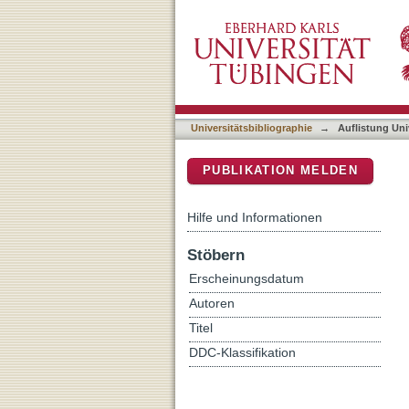
Auflistung Universitätsbi
DSpace Repositorium (Manakin b
Universitätsbibliographie
→
Auflistung Uni
PUBLIKATION MELDEN
Hilfe und Informationen
Stöbern
Erscheinungsdatum
Autoren
Titel
DDC-Klassifikation