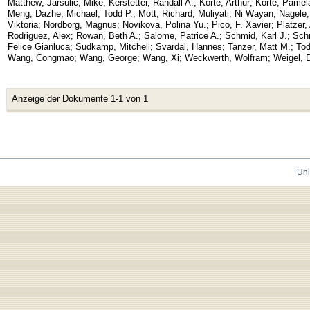
Matthew
;
Jarsulic, Mike
;
Kerstetter, Randall A.
;
Korte, Arthur
;
Korte, Pamel
Meng, Dazhe
;
Michael, Todd P.
;
Mott, Richard
;
Muliyati, Ni Wayan
;
Nagele
Viktoria
;
Nordborg, Magnus
;
Novikova, Polina Yu.
;
Pico, F. Xavier
;
Platzer,
Rodriguez, Alex
;
Rowan, Beth A.
;
Salome, Patrice A.
;
Schmid, Karl J.
;
Schm
Felice Gianluca
;
Sudkamp, Mitchell
;
Svardal, Hannes
;
Tanzer, Matt M.
;
Tod
Wang, Congmao
;
Wang, George
;
Wang, Xi
;
Weckwerth, Wolfram
;
Weigel, D
Anzeige der Dokumente 1-1 von 1
Uni