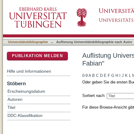
Auflistung Universitätsbibliographie nach Au
DSpace Repositorium (Manakin basiert)
Universitätsbibliographie
→
Auflistung Universitätsbibliographie nach Autor
Auflistung Univer
PUBLIKATION MELDEN
Fabian"
Hilfe und Informationen
0-9
A
B
C
D
E
F
G
H
I
J
K
L
Oder geben Sie die ersten Bu
Stöbern
Erscheinungsdatum
Sortiert nach:
Autoren
Für diese Browse-Ansicht gib
Titel
DDC-Klassifikation