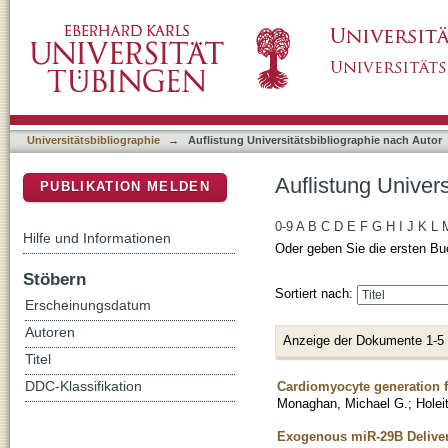
Auflistung Universitätsbibliographie nach Aut
DSpace Repositorium (Manakin basiert)
Universitätsbibliographie
→
Auflistung Universitätsbibliographie nach Autor
Auflistung Univers
PUBLIKATION MELDEN
0-9
A
B
C
D
E
F
G
H
I
J
K
L
Hilfe und Informationen
Oder geben Sie die ersten Bu
Stöbern
Sortiert nach:
Erscheinungsdatum
Autoren
Anzeige der Dokumente 1-5
Titel
Cardiomyocyte generation fr
DDC-Klassifikation
Monaghan, Michael G.
;
Holei
Exogenous miR-29B Deliver