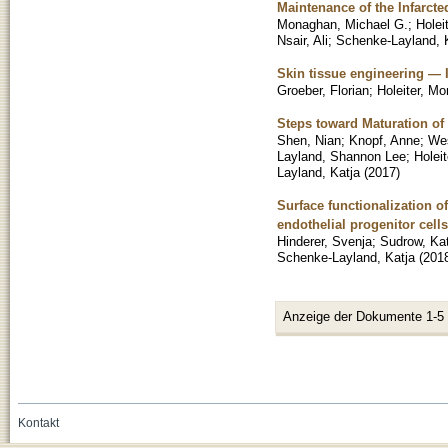
Maintenance of the Infarct
Monaghan, Michael G.
;
Holei
Nsair, Ali
;
Schenke-Layland, 
Skin tissue engineering — I
Groeber, Florian
;
Holeiter, Mo
Steps toward Maturation of
Shen, Nian
;
Knopf, Anne
;
Wes
Layland, Shannon Lee
;
Holei
Layland, Katja
(
2017
)
Surface functionalization o
endothelial progenitor cells
Hinderer, Svenja
;
Sudrow, Kat
Schenke-Layland, Katja
(
201
Anzeige der Dokumente 1-5
Kontakt