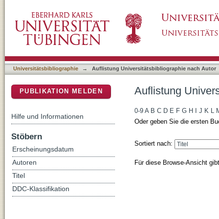
Auflistung Universitätsbibliographie nach Aut
DSpace Repositorium (Manakin basiert)
Universitätsbibliographie
→
Auflistung Universitätsbibliographie nach Autor
Auflistung Univers
PUBLIKATION MELDEN
0-9
A
B
C
D
E
F
G
H
I
J
K
L
Hilfe und Informationen
Oder geben Sie die ersten Bu
Stöbern
Sortiert nach:
Erscheinungsdatum
Für diese Browse-Ansicht gib
Autoren
Titel
DDC-Klassifikation