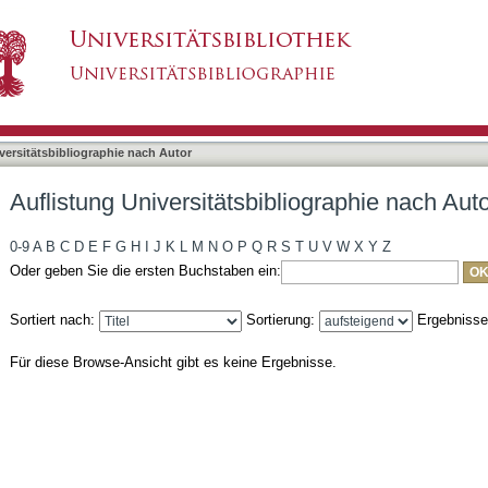
liographie nach Autor "Hiller, Marion"
asiert)
versitätsbibliographie nach Autor
Auflistung Universitätsbibliographie nach Auto
0-9
A
B
C
D
E
F
G
H
I
J
K
L
M
N
O
P
Q
R
S
T
U
V
W
X
Y
Z
Oder geben Sie die ersten Buchstaben ein:
Sortiert nach:
Sortierung:
Ergebniss
Für diese Browse-Ansicht gibt es keine Ergebnisse.