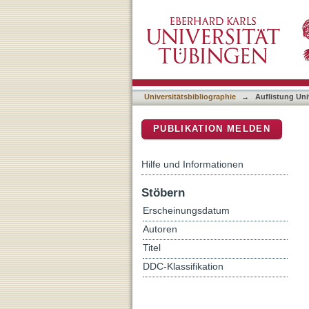
Auflistung Universitätsbib
DSpace Repositorium (Manakin b
Universitätsbibliographie
→
Auflistung Uni
PUBLIKATION MELDEN
Hilfe und Informationen
Stöbern
Erscheinungsdatum
Autoren
Titel
DDC-Klassifikation