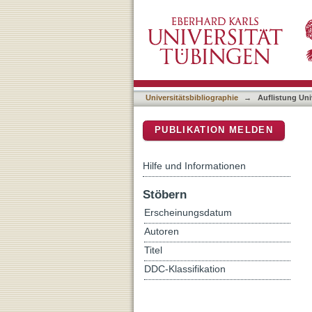
Auflistung Universitätsbib
DSpace Repositorium (Manakin b
Universitätsbibliographie
→
Auflistung Uni
PUBLIKATION MELDEN
Hilfe und Informationen
Stöbern
Erscheinungsdatum
Autoren
Titel
DDC-Klassifikation