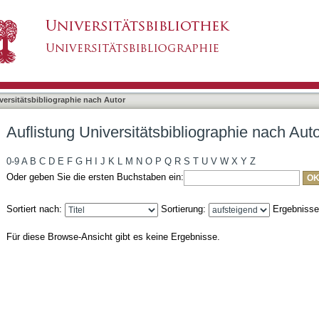
liographie nach Autor "Hille, Cornelia"
asiert)
versitätsbibliographie nach Autor
Auflistung Universitätsbibliographie nach Autor
0-9
A
B
C
D
E
F
G
H
I
J
K
L
M
N
O
P
Q
R
S
T
U
V
W
X
Y
Z
Oder geben Sie die ersten Buchstaben ein:
Sortiert nach:
Sortierung:
Ergebniss
Für diese Browse-Ansicht gibt es keine Ergebnisse.