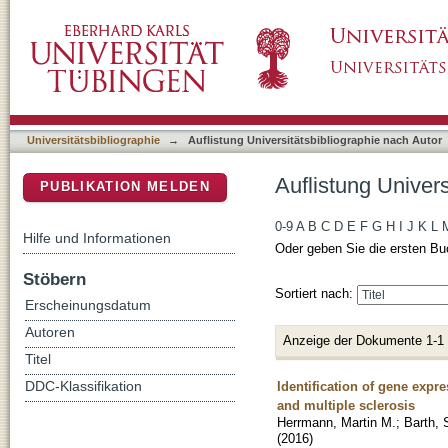
Auflistung Universitätsbibliographie nach Au
DSpace Repositorium (Manakin basiert)
Universitätsbibliographie
→
Auflistung Universitätsbibliographie nach Autor
Auflistung Univer
PUBLIKATION MELDEN
0-9
A
B
C
D
E
F
G
H
I
J
K
L
Hilfe und Informationen
Oder geben Sie die ersten Bu
Stöbern
Sortiert nach:
Erscheinungsdatum
Autoren
Anzeige der Dokumente 1-1
Titel
Identification of gene expr
DDC-Klassifikation
and multiple sclerosis
Herrmann, Martin M.
;
Barth, S
(
2016
)