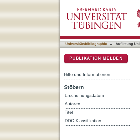
Auflistung Universitätsbib
DSpace Repositorium (Manakin b
Universitätsbibliographie
→
Auflistung Uni
PUBLIKATION MELDEN
Hilfe und Informationen
Stöbern
Erscheinungsdatum
Autoren
Titel
DDC-Klassifikation