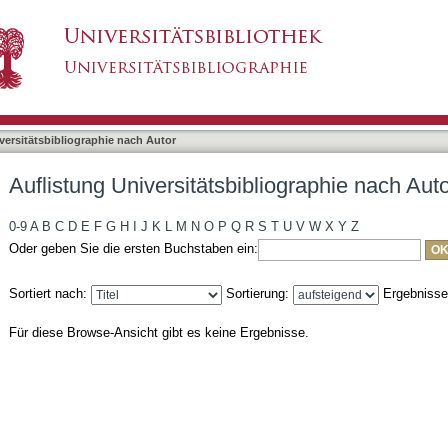
liographie nach Autor "Herbst, Sandra"
asiert)
versitätsbibliographie nach Autor
Auflistung Universitätsbibliographie nach Aut
0-9
A
B
C
D
E
F
G
H
I
J
K
L
M
N
O
P
Q
R
S
T
U
V
W
X
Y
Z
Oder geben Sie die ersten Buchstaben ein:
Sortiert nach:
Sortierung:
Ergebniss
Für diese Browse-Ansicht gibt es keine Ergebnisse.