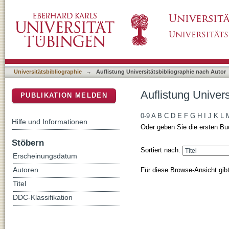
Auflistung Universitätsbibliographie nach Aut
DSpace Repositorium (Manakin basiert)
Universitätsbibliographie
→
Auflistung Universitätsbibliographie nach Autor
Auflistung Univers
PUBLIKATION MELDEN
0-9
A
B
C
D
E
F
G
H
I
J
K
L
Hilfe und Informationen
Oder geben Sie die ersten Bu
Stöbern
Sortiert nach:
Erscheinungsdatum
Für diese Browse-Ansicht gib
Autoren
Titel
DDC-Klassifikation