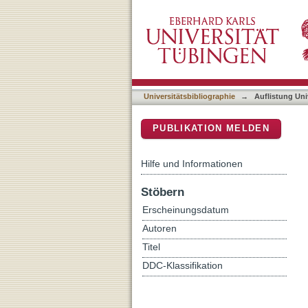
Auflistung Universitätsbi
DSpace Repositorium (Manakin b
Universitätsbibliographie
→
Auflistung Uni
PUBLIKATION MELDEN
Hilfe und Informationen
Stöbern
Erscheinungsdatum
Autoren
Titel
DDC-Klassifikation