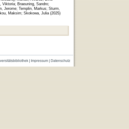
 Viktoria
;
Braeuning, Sandro
;
n, Jerome
;
Templin, Markus
;
Sturm,
nkou, Maksim
;
Skokowa, Julia
(
2025
)
versitätsbibliothek
|
Impressum
|
Datenschutz