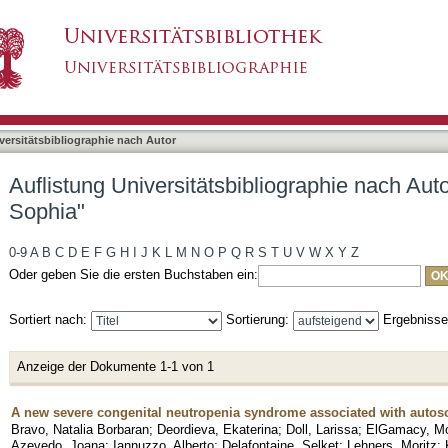
bliographie nach Autor "Hellmuth, Anna-Sophia"
asiert)
versitätsbibliographie nach Autor
Auflistung Universitätsbibliographie nach Aut
Sophia"
0-9
A
B
C
D
E
F
G
H
I
J
K
L
M
N
O
P
Q
R
S
T
U
V
W
X
Y
Z
Oder geben Sie die ersten Buchstaben ein:
Sortiert nach:
Sortierung:
Ergebniss
Anzeige der Dokumente 1-1 von 1
A new severe congenital neutropenia syndrome associated with auto
Bravo, Natalia Borbaran
;
Deordieva, Ekaterina
;
Doll, Larissa
;
ElGamacy, 
Azevedo, Joana
;
Iannuzzo, Alberto
;
Delafontaine, Selket
;
Lehners, Moritz
;