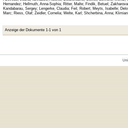
Hernandez
;
Hellmuth, Anna-Sophia
;
Ritter, Malte
;
Findik, Betuel
;
Zakharova,
Kandabarau, Sergey
;
Lengerke, Claudia
;
Feil, Robert
;
Meyts, Isabelle
;
Delo
Marc
;
Riess, Olaf
;
Zeidler, Cornelia
;
Welte, Karl
;
Shcherbina, Anna
;
Klimia
Anzeige der Dokumente 1-1 von 1
Uni