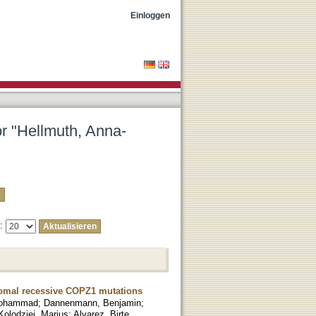
Einloggen
or "Hellmuth, Anna-
e:
somal recessive COPZ1 mutations
Mohammad
;
Dannenmann, Benjamin
;
Kolodziej, Marius
;
Alvarez, Birte