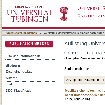
Auflistung Universitätsbibliographie nach Au
DSpace Repositorium (Manakin basiert)
Universitätsbibliographie
→
Auflistung Universitätsbibliographie nach Autor
Auflistung Univer
PUBLIKATION MELDEN
0-9
A
B
C
D
E
F
G
H
I
J
K
L
Hilfe und Informationen
Oder geben Sie die ersten Bu
Stöbern
Sortiert nach:
Erscheinungsdatum
Autoren
Anzeige der Dokumente 1-1
Titel
Mobiliarsicherheiten nach 
DDC-Klassifikation
Recht unter besonderer Ber
Heim, Lena
(
2016
)